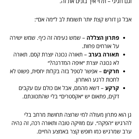
וגם חגיגי – תלוי איך בונים את זה.
אבל גן דורש קצת יותר תשומת לב ל״מה אם״:
פתרון הצללה
– שמש נעימה זה כיף. שמש ישירה
על אורחים פחות.
תאורה בערב
– תאורה נכונה יוצרת קסם. תאורה
לא נכונה יוצרת ״איפה המדרגה?״
חרקים
– אפשר לטפל בזה בקלות יחסית, פשוט לא
לחכות לרגע האחרון.
קרקע
– דשא מהמם, אבל אם כולם עם עקבים
דקים, פתאום יש ״אקסטרים״ בלי שהתכוונתם.
גן הוא פתרון מעולה למי שרוצה תחושת מרחב בלי
להרגיש ״הפקה״. עם מוזיקה טובה ותאורה רכה, זה נהיה
ערב שמרגיש כמו חופש קצר באמצע החיים.