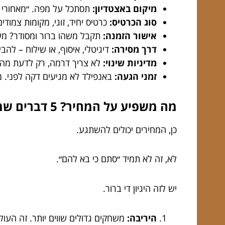
מיקום באצטדיון:
תסתכל על מפה. ״מאחורי ה
סוג הכרטיס:
כרטיס יחיד, זוגי, מקומות צמודי
אישור הזמנה:
תקבל משהו ברור ומסודר? מעו
דרך מסירה:
דיגיטלי, איסוף, או שילוח – לה
מדיניות שינוי:
לא צריך דרמה, רק לדעת מה
זמני הגעה:
באנפילד לא מגיעים דקה לפני. מגי
מה משפיע על המחיר? 5 דברים שמקפיצים או מורידים
כן, המחירים יכולים להשתגע.
לא, זה לא תמיד ״סתם כי בא להם״.
יש לזה היגיון די ברור.
היריבה:
משחקים גדולים שווים יותר. זה העול