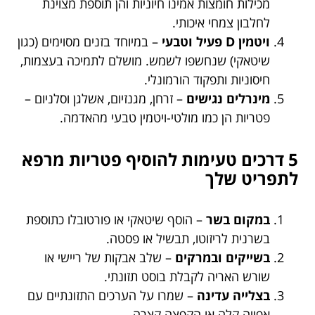
מכילות חומצות אמינו חיוניות והן תוספת מצוינת
לחלבון צמחי איכותי.
ויטמין D פעיל וטבעי
– במיוחד בזנים מסוימים (כגון
שיטאקי) שנחשפו לשמש. מושלם לתמיכה בעצמות,
חיסוניות ותפקוד הורמונלי.
מינרלים נגישים
– זרחן, מגנזיום, אשלגן וסלניום –
פטריות הן כמו מולטי-ויטמין טבעי מהאדמה.
5 דרכים טעימות להוסיף פטריות מרפא
לתפריט שלך
במקום בשר
– הוסף שיטאקי או פורטובלו כתוספת
בשרנית לריזוטו, תבשיל או פסטה.
בשייקים ובמרקים
– שלב אבקות של ריישי או
שורש האריה לקבלת בוסט תזונתי.
בצלייה עדינה
– שמרו על הערכים התזונתיים עם
אפייה קלה או הקפצה קצרה.