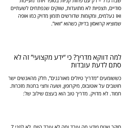
שבה גדל – רק עם פחות קניות בסופר ויותר מעיינות
סודיים, תצפיות לא מתועדות, שווקים שנפתחים לשעתיים
ואז נעלמים, ומקומות שדורשים תזמון מדויק כמו אופה
שמוציא קרואסון בדיוק כשהוא “וואו”.
למה דווקא מדריך? כי “ידע מקצועי” זה לא
סתם לדעת עובדות
כששומעים “מדריך טיולים מאורגנים”, חלק מהאנשים ישר
חושבים על אוטובוס, מיקרופון, ושעה וחצי בחנות מזכרות.
חמוד. לא מדויק. מדריך טוב הוא בעצם שילוב של:
חוקר שטח (יודע מה עובד ומה לא עובד היום, לא לפני 7