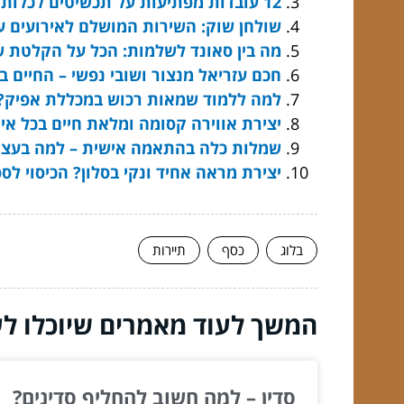
12 עובדות מפתיעות על תכשיטים לכלות שאת חייבת לדעת
שולחן שוק: השירות המושלם לאירועים עם
מה בין סאונד לשלמות: הכל על הקלטת ש
חכם עזריאל מנצור ושובי נפשי – החיים בי
למה ללמוד שמאות רכוש במכללת אפיק? ג
יצירת אווירה קסומה ומלאת חיים בכל אי
שמלות כלה בהתאמה אישית – למה בעצם 
יצירת מראה אחיד ונקי בסלון? הכיסוי ל
בלוג
כסף
תיירות
המשך לעוד מאמרים שיוכלו לעז
סדין – למה חשוב להחליף סדינים?