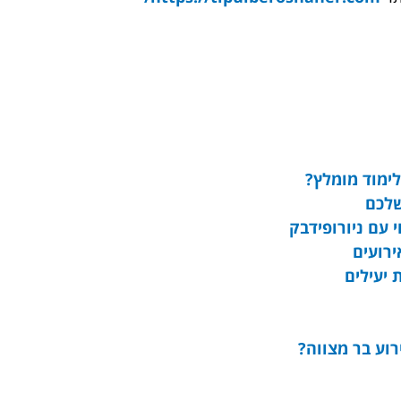
לימוד מומלץ?
שלכם
 עם ניורופידבק
ירועים
 יעילים
וע בר מצווה?