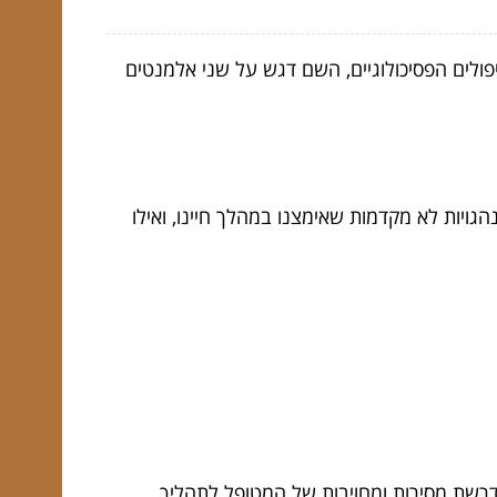
בקיצור CBT הינו טיפול ממשפחת הטיפולים הפסיכולוגיים, השם דגש על שני אלמנטים
ויות לא מקדמות שאימצנו במהלך חיינו, ואילו
רשת מסירות ומחויבות של המטופל לתהליך.