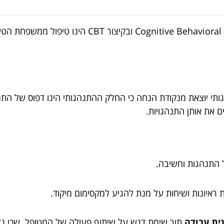
הנקרא גם Cognitive Behavioral Therapy ו
תי יוצאת מנקודת הנחה כי החלק ההתנהגותי הינו דפוס של התנהג
ים את אותן התנהגויות.
איונות ושיחות על מנת להגיע למקסימום מיקוד.
ית עבודה
תוך שימת דגש על שיתוף פעולה של המטופל. שכן נד