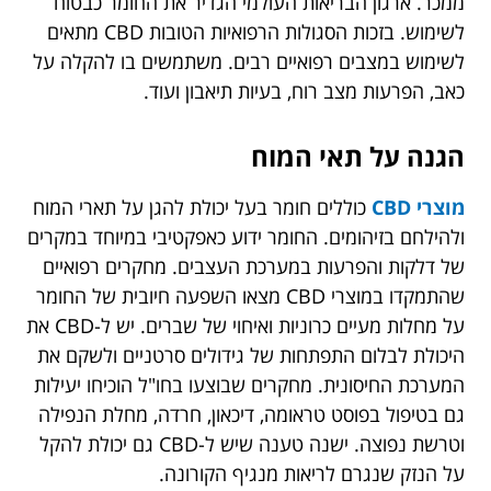
ממכר. ארגון הבריאות העולמי הגדיר את החומר כבטוח
לשימוש. בזכות הסגולות הרפואיות הטובות CBD מתאים
לשימוש במצבים רפואיים רבים. משתמשים בו להקלה על
כאב, הפרעות מצב רוח, בעיות תיאבון ועוד.
הגנה על תאי המוח
מוצרי CBD
כוללים חומר בעל יכולת להגן על תארי המוח
ולהילחם בזיהומים. החומר ידוע כאפקטיבי במיוחד במקרים
של דלקות והפרעות במערכת העצבים. מחקרים רפואיים
שהתמקדו במוצרי CBD מצאו השפעה חיובית של החומר
על מחלות מעיים כרוניות ואיחוי של שברים. יש ל-CBD את
היכולת לבלום התפתחות של גידולים סרטניים ולשקם את
המערכת החיסונית. מחקרים שבוצעו בחו"ל הוכיחו יעילות
גם בטיפול בפוסט טראומה, דיכאון, חרדה, מחלת הנפילה
וטרשת נפוצה. ישנה טענה שיש ל-CBD גם יכולת להקל
על הנזק שנגרם לריאות מנגיף הקורונה.