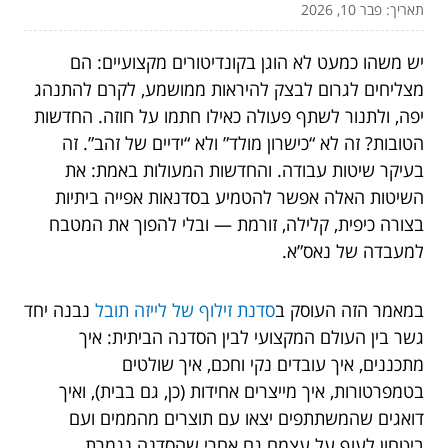
תאריך: פבר 10, 2026
יש משהו כמעט לא הוגן בקונדיטורים מקצועיים: הם
מצליחים לגרום לבצק להיראות ממושמע, לקרם להתנהג
יפה, ולתנור לשתף פעולה כאילו חתמו על חוזה. החדשות
הטובות? זה לא “כישרון מולד” ולא “ידיים של זהב”. זה
בעיקר שיטות עבודה. והחדשות המעולות באמת: את
השיטות האלה אפשר להטמיע בסדנאות אפייה ביתיות
בצורה כיפית, קלילה, זורמת — ובלי להפוך את המטבח
למעבדה של נאס”א.
במאמר הזה העוסק ב
סדנת זילוף של לייזה תובל
נבנה יחד
גשר בין העולם המקצועי לבין הסדנה הביתית: איך
מתכננים, איך עובדים נקי וחכם, איך שולטים
בטמפרטורות, איך מייצרים אחידות (כן, גם בבית), ואיך
דואגים שהמשתתפים יצאו עם תוצרים מהממים ועם
ביטחון לעוף על עצמם גם אחרי שהסדנה נגמרת.