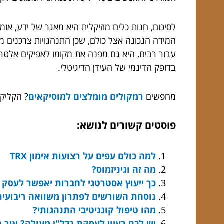
לסיכום, חנות כלים מוזיקלית היא מאגר של ידע, או
המידה הנכונה אצל כולם, שכן התנהגויות צרכנים מת
עבור רבים, היא גם מפנה את מקומו לאפיקים אלטרנ
בדופק הדינמי של העידן הדיגיטלי.
מחפשים
רמקולים מומלצים למוסיקאים
? הקליקו
פוסטים קשורים לנושא:
למה כולם עפים על רצועות אימון TRX
מה זה וגיניזמוס?
כך ייעוץ אסטרטגי לחברות יאפשר לעסק ש
נוסחת השורשים לפתרון משוואה ריבועית
מהו טיפול קוגניטיבי התנהגותי?
יש לכם רעיון לעסקת נדל"ן מעולה? איך ת