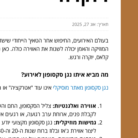
תאריך: אוג 27, 2025
בעולם האירועים, החיפוש אחר הטאץ' הייחודי שישדר
המוזיקה והאמן יכולה לשנות את האווירה כולה. כאן
קלאס, יוקרה ורגש.
מה מביא איתו נגן סקסופון לאירוע?
נגן סקסופון מאתר מוסיקלי
אינו עוד "אטרקציה" או ר
אווירה ואלגנטיות:
צליל הסקסופון, החם והעשי
לקבלת פנים, ארוחת ערב רגועה, או רגעים אי
גמישות מוזיקלית:
נגן סקסופון מקצועי יודע 
ליצור אווירת ג'אז ובלוז ברוח שנות ה-20 וה-30. הגמישות הזו הופכת אותו למתאים לאירועי השקה, לאירועי קוקטייל, לכנסים עסקיים או למסיבות חתונה.