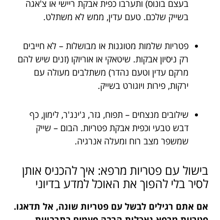
בעצם בונוס) ותערבו כפית אבקת ריישי או צ'אגה
בשייק שלכם. טעם עדין, ממש לא משתלט.
פטריות שלמות מטוגנות או מבושלות – לא חייבים
רק ניסיון אבקות. שיטאקי או אוריוקו (זנים שיש להם
מרקם עדין וטעם נהדר) משתלבים מעולה עם
ירקות, פירות ויוגורט בשייק.
שילובים מנצחים – תפוח, גזר, ג'ינג'ר, לימון, כף
דבש טבעי וכפית אבקת פטריות. הבום – שייק
שמשפר מצב רוח ומעלה אנרגיה.
בישול עם פטריות מרפא: איך להכניס אותן
לסיר בלי להפוך את האוכל למדע בדיוני
אם אתם רגילים לבשל עם פטריות שונה, אל תדאגו.
פטריות מרפא נאכלות הרבה פעמים בתרבויות