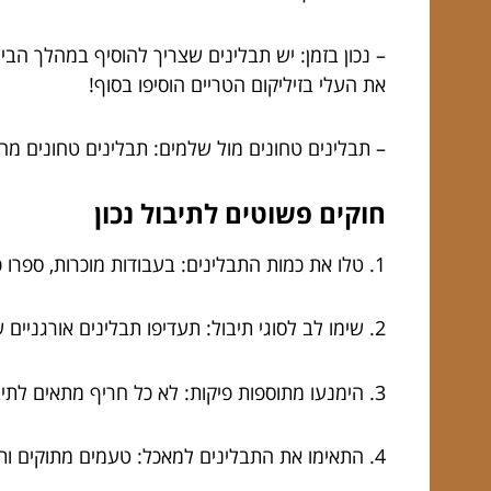
– נכון בזמן: יש תבלינים שצריך להוסיף במהלך הב
את העלי בזיליקום הטריים הוסיפו בסוף!
– תבלינים טחונים מול שלמים: תבלינים טחונים מח
חוקים פשוטים לתיבול נכון
1. טלו את כמות התבלינים: בעבודות מוכרות, ספרו כמות של חצי כפית.
2. שימו לב לסוגי תיבול: תעדיפו תבלינים אורגניים שמביאים עימם את הטעם הטהור ביותר.
3. הימנעו מתוספות פיקות: לא כל חריף מתאים לתיבול של קלמרי.
4. התאימו את התבלינים למאכל: טעמים מתוקים ותבליני קרם לא ילכו יחד. תגוונו!